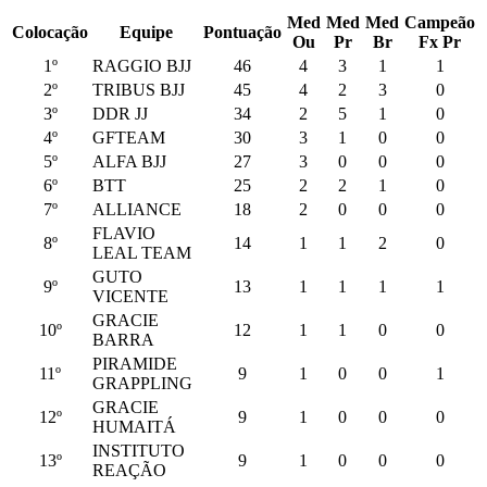
Med
Med
Med
Campeão
Colocação
Equipe
Pontuação
Ou
Pr
Br
Fx Pr
1º
RAGGIO BJJ
46
4
3
1
1
2º
TRIBUS BJJ
45
4
2
3
0
3º
DDR JJ
34
2
5
1
0
4º
GFTEAM
30
3
1
0
0
5º
ALFA BJJ
27
3
0
0
0
6º
BTT
25
2
2
1
0
7º
ALLIANCE
18
2
0
0
0
FLAVIO
8º
14
1
1
2
0
LEAL TEAM
GUTO
9º
13
1
1
1
1
VICENTE
GRACIE
10º
12
1
1
0
0
BARRA
PIRAMIDE
11º
9
1
0
0
1
GRAPPLING
GRACIE
12º
9
1
0
0
0
HUMAITÁ
INSTITUTO
13º
9
1
0
0
0
REAÇÃO