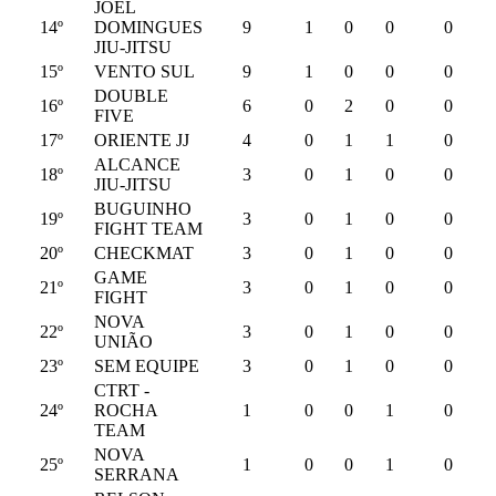
JOEL
14º
DOMINGUES
9
1
0
0
0
JIU-JITSU
15º
VENTO SUL
9
1
0
0
0
DOUBLE
16º
6
0
2
0
0
FIVE
17º
ORIENTE JJ
4
0
1
1
0
ALCANCE
18º
3
0
1
0
0
JIU-JITSU
BUGUINHO
19º
3
0
1
0
0
FIGHT TEAM
20º
CHECKMAT
3
0
1
0
0
GAME
21º
3
0
1
0
0
FIGHT
NOVA
22º
3
0
1
0
0
UNIÃO
23º
SEM EQUIPE
3
0
1
0
0
CTRT -
24º
ROCHA
1
0
0
1
0
TEAM
NOVA
25º
1
0
0
1
0
SERRANA